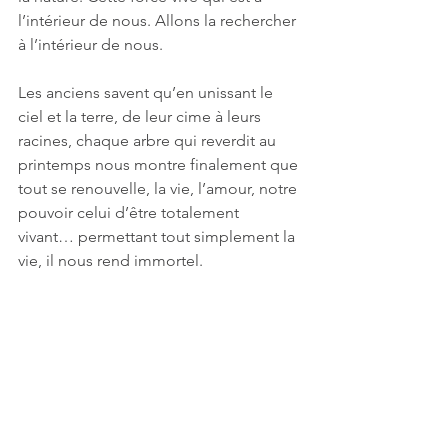
l’intérieur de nous. Allons la rechercher 
à l’intérieur de nous.
Les anciens savent qu’en unissant le 
ciel et la terre, de leur cime à leurs 
racines, chaque arbre qui reverdit au 
printemps nous montre finalement que 
tout se renouvelle, la vie, l’amour, notre 
pouvoir celui d’être totalement 
vivant… permettant tout simplement la 
vie, il nous rend immortel.
 Écoutons-l’arbre. Il nous ramène à 
cette force vive, notre structure, notre 
puissance. Célébrons-le. Levez la tête. 
Regardez dans les feuillages, vos 
ancêtres veillent. Tout ce qui peut se 
dresser et porter la vie est là en vous. 